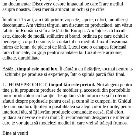
un documentar Discovery despre impactul pe care îl are mediul
asupra noastră. Deși merită aruncat un ochi și pe cifre.
În ultimii 15 ani, am trăit printre vopsele, tapete, culori, mobilier și
decorațiuni. Am vizitat târguri, am discutat cu producători, am văzut
fabrici în România și în alte țări din Europa. Am înțeles că
luxul
este, dincolo de modă, strălucire și brand, ordinea pe care ochiul o
percepe și corpul o simte, la contactul cu mediul. Luxul înseamnă
miros de lemn, de piele și de lână. Luxul este o canapea fabricată
fără chimicale, cu grijă pentru sănătatea ta. Luxul este armonie,
calitate, durabilitate.
Astăzi,
timpul este noul lux
. Îl căutăm cu îndârjire, tocmai pentru a-
l schimba pe produse și experiențe, într-o spirală parcă fără final.
La HOMEPRODUCT,
timpul tău este prețuit.
Noi alegem pentru
tine și îți propunem produse de mobilier și accesorii din portofoliile
unor producători cu tradiție. Te ajutăm să te informezi și îți oferim
sfaturi despre produsele pentru casă și cum să le cumperi, în Ghidul
de cumpărături. Îți oferim posibilitatea să alegi culorile dorite, pentru
interiorul tău, și îți livrăm produsele comandate acasă, fără efort.
Și dacă ai nevoie de mai mult, îți recomandăm designeri de interior
care te vor ajuta să modelezi mediul în care vrei să trăiești frumos.
Bine ai venit!