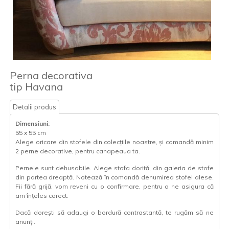
Perna decorativa
tip Havana
Detalii produs
Dimensiuni:
55 x 55 cm
Alege oricare din stofele din colecțiile noastre, și comandă minim
2 perne decorative, pentru canapeaua ta.
Pernele sunt dehusabile. Alege stofa dorită, din galeria de stofe
din partea dreaptă. Notează în comandă denumirea stofei alese.
Fii fără grijă, vom reveni cu o confirmare, pentru a ne asigura că
am înțeles corect.
Dacă dorești să adaugi o bordură contrastantă, te rugăm să ne
anunți.