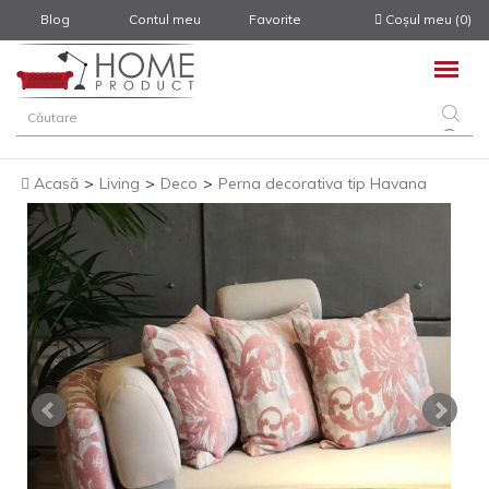
Blog
Contul meu
Favorite
Coșul meu (0)
Acasă
>
Living
>
Deco
>
Perna decorativa tip Havana